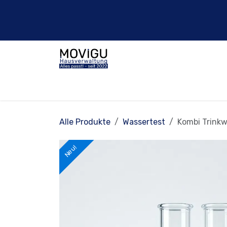
Zum Inhalt springen
Haus
Über Uns
Dienstleistungen
Alle Produkte
Wassertest
Kombi Trinkw
Neu!