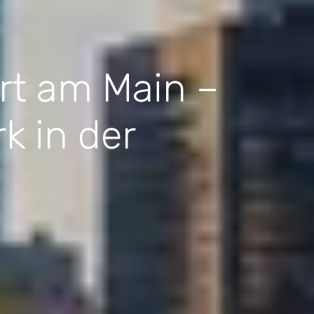
rt am Main –
k in der