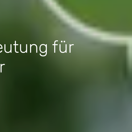
eutung für
r